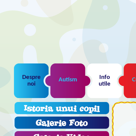
Despre
Info
Autism
C
noi
utile